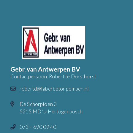
Gebr. van Antwerpen BV
Contactpersoon: Robert te Dorsthorst
robertd@faberbetonpompen.nl
De Schorpioen 3
5215 MD ‘s-Hertogenbosch
073 – 690 09 40