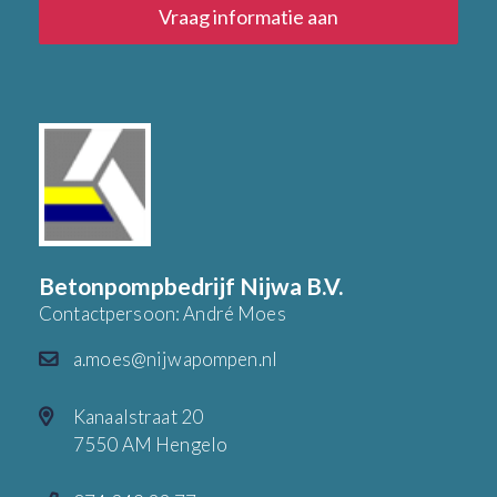
Vraag informatie aan
Betonpompbedrijf Nijwa B.V.
Contactpersoon: André Moes
a.moes@nijwapompen.nl
Kanaalstraat 20
7550 AM Hengelo