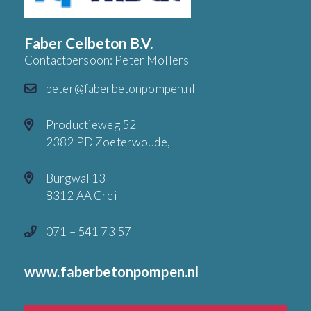
Faber Celbeton B.V.
Contactpersoon: Peter Möllers
peter@faberbetonpompen.nl
Productieweg 52
2382 PD Zoeterwoude,
Burgwal 13
8312 AA Creil
071 – 541 73 57
www.faberbetonpompen.nl