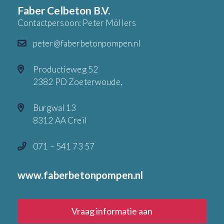
Faber Celbeton B.V.
Contactpersoon: Peter Möllers
peter@faberbetonpompen.nl
Productieweg 52
2382 PD Zoeterwoude,
Burgwal 13
8312 AA Creil
071 – 541 73 57
www.faberbetonpompen.nl
Vraag informatie aan