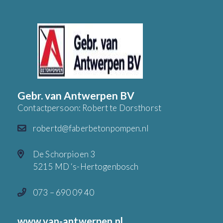
Gebr. van Antwerpen BV
Contactpersoon: Robert te Dorsthorst
robertd@faberbetonpompen.nl
De Schorpioen 3
5215 MD ‘s-Hertogenbosch
073 – 690 09 40
www.van-antwerpen.nl