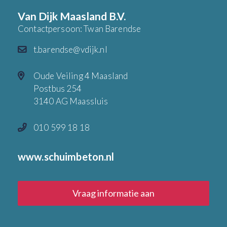
Van Dijk Maasland B.V.
Contactpersoon: Twan Barendse
t.barendse@vdijk.nl
Oude Veiling 4 Maasland
Postbus 254
3140 AG Maassluis
010 599 18 18
www.schuimbeton.nl
Vraag informatie aan