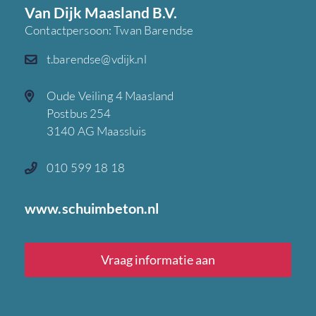
Van Dijk Maasland B.V.
Contactpersoon: Twan Barendse
t.barendse@vdijk.nl
Oude Veiling 4 Maasland
Postbus 254
3140 AG Maassluis
010 599 18 18
www.schuimbeton.nl
Vraag informatie aan