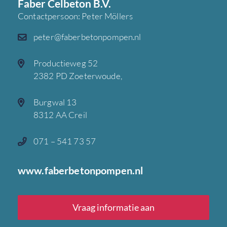
Faber Celbeton B.V.
Contactpersoon: Peter Möllers
peter@faberbetonpompen.nl
Productieweg 52
2382 PD Zoeterwoude,
Burgwal 13
8312 AA Creil
071 – 541 73 57
www.faberbetonpompen.nl
Vraag informatie aan