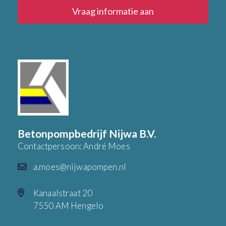
Vraag informatie aan
Betonpompbedrijf Nijwa B.V.
Contactpersoon: André Moes
a.moes@nijwapompen.nl
Kanaalstraat 20
7550 AM Hengelo