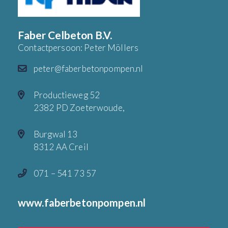
Faber Celbeton B.V.
Contactpersoon: Peter Möllers
peter@faberbetonpompen.nl
Productieweg 52
2382 PD Zoeterwoude,
Burgwal 13
8312 AA Creil
071 – 541 73 57
www.faberbetonpompen.nl