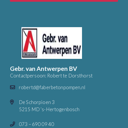
Gebr. van Antwerpen BV
Contactpersoon: Robert te Dorsthorst
robertd@faberbetonpompen.nl
De Schorpioen 3
5215 MD ‘s-Hertogenbosch
073 – 690 09 40