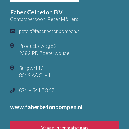
Faber Celbeton B.V.
Contactpersoon: Peter Möllers
peter@faberbetonpompen.nl
Productieweg 52
2382 PD Zoeterwoude,
Burgwal 13
8312 AA Creil
071 – 541 73 57
www.faberbetonpompen.nl
Vraag informatie aan