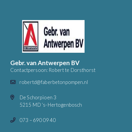
Gebr. van Antwerpen BV
Contactpersoon: Robert te Dorsthorst
robertd@faberbetonpompen.nl
De Schorpioen 3
5215 MD ‘s-Hertogenbosch
073 – 690 09 40