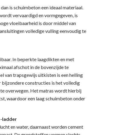
n, dan is schuimbeton een ideaal materiaal.
wordt vervaardigd en vormgegeven, is
 hoge vloeibaarheid is door middel van
ansluitingen volledige vulling eenvoudig te
ibaar. In beperkte laagdikten en met
ximaal afschot in de bovenzijde te
 van trapsgewijs uitkisten is een helling
r bijzondere constructies is het volledig
) te overwegen. Het matras wordt hierbij
tst, waardoor een laag schuimbeton onder
-ladder
lucht en water, daarnaast worden cement
egepast. De grondstoffen vormen slechts