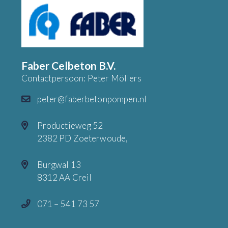
Faber Celbeton B.V.
Contactpersoon: Peter Möllers
peter@faberbetonpompen.nl
Productieweg 52
2382 PD Zoeterwoude,
Burgwal 13
8312 AA Creil
071 – 541 73 57