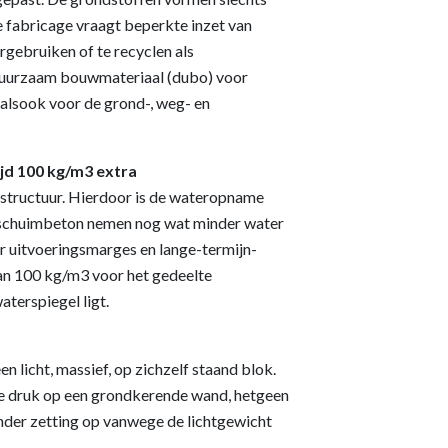
e fabricage vraagt beperkte inzet van
rgebruiken of te recyclen als
duurzaam bouwmateriaal (dubo) voor
 alsook voor de grond-, weg- en
ijd 100 kg/m3 extra
lstructuur. Hierdoor is de wateropname
 schuimbeton nemen nog wat minder water
or uitvoeringsmarges en lange-termijn-
an 100 kg/m3 voor het gedeelte
terspiegel ligt.
 licht, massief, op zichzelf staand blok.
le druk op een grondkerende wand, hetgeen
nder zetting op vanwege de lichtgewicht