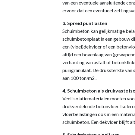
van een eventuele aansluitende con
ervoor dat een eventueel zettingsve
3. Spreid puntlasten
Schuimbeton kan gelijkmatige bela
schuimbetonplaat in een gebouw di
een (vloei)dekvloer of een betonvlo
altijd een bovenlaag van (gewapend
verharding van asfalt of betonklin
puingranulaat. De druksterkte van s
aan 100 ton/m2 .
4. Schuimbeton als drukvaste is
Veel isolatiematerialen moeten voo
drukverdelende betonvloer. Isoleren
vloerbelastingen ook in één materi
schuimbeton. Een dekvloer blijft alt
5. Schuimbeton vloeit ver