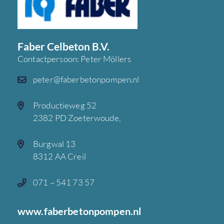
Faber Celbeton B.V.
Contactpersoon: Peter Möllers
peter@faberbetonpompen.nl
Productieweg 52
2382 PD Zoeterwoude,
Burgwal 13
8312 AA Creil
071 – 541 73 57
www.faberbetonpompen.nl