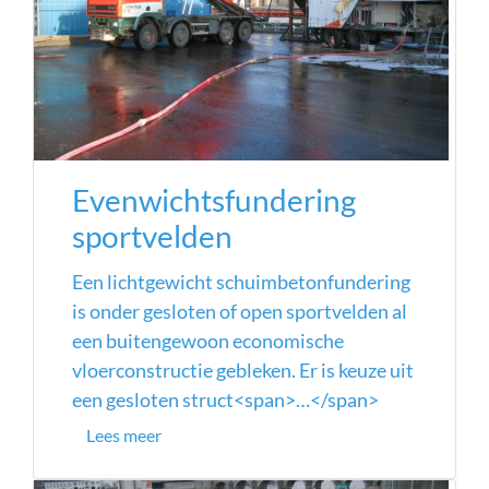
Evenwichtsfundering
sportvelden
Een lichtgewicht schuimbetonfundering
is onder gesloten of open sportvelden al
een buitengewoon economische
vloerconstructie gebleken. Er is keuze uit
een gesloten struct<span>…</span>
Lees meer