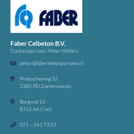
Faber Celbeton B.V.
Contactpersoon: Peter Möllers
peter@faberbetonpompen.nl
Productieweg 52
2382 PD Zoeterwoude,
Burgwal 13
8312 AA Creil
071 – 541 73 57