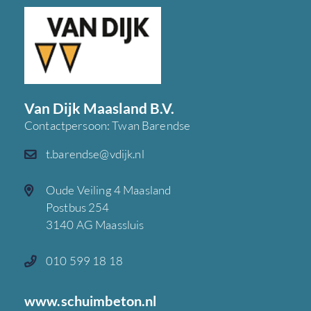
Van Dijk Maasland B.V.
Contactpersoon: Twan Barendse
t.barendse@vdijk.nl
Oude Veiling 4 Maasland
Postbus 254
3140 AG Maassluis
010 599 18 18
www.schuimbeton.nl