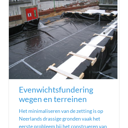
Evenwichtsfundering
wegen en terreinen
Het minimaliseren van de zetting is op
Neerlands drassige gronden vaak het
eerste probleem bij het construeren van