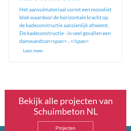
Het aanvulmateriaal vormt een monoliet
blok waardoor de horizontale kracht op
de kadeconstructie aanzienlijk afneemt.
De kadeconstructie - in veel gevallen een
damwandcon<span>…</span>
Lees meer
Bekijk alle projecten van
Schuimbeton NL
Projecten